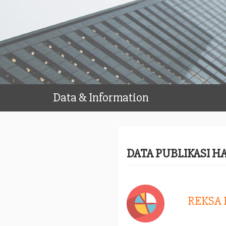
Data & Information
DATA PUBLIKASI H
REKSA