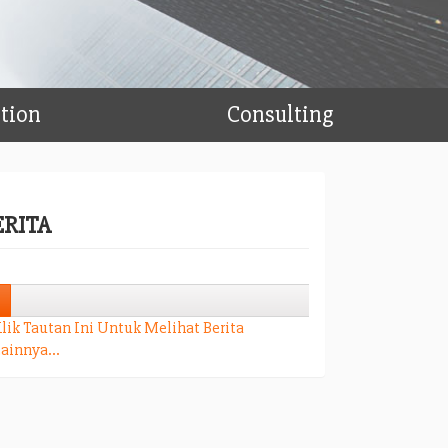
ation
Consulting
ERITA
4%
4%
lik Tautan Ini Untuk Melihat Berita
ainnya...