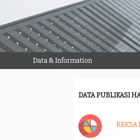
Data & Information
DATA PUBLIKASI H
REKSA