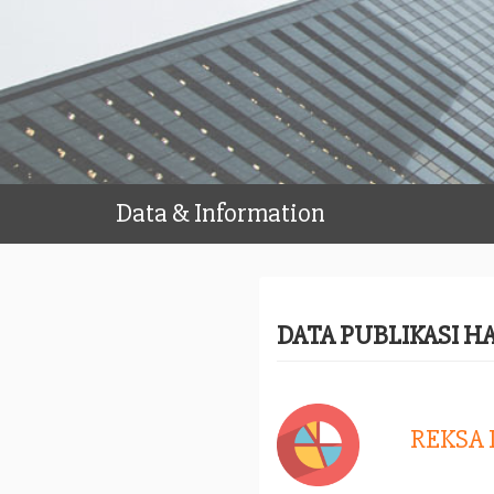
Data & Information
DATA PUBLIKASI H
REKSA