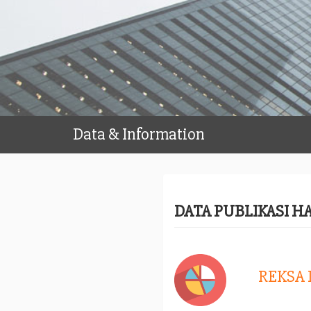
Data & Information
DATA PUBLIKASI H
REKSA