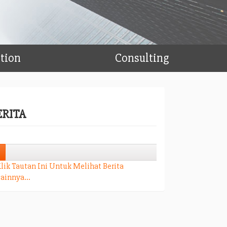
ation
Consulting
ERITA
4%
4%
lik Tautan Ini Untuk Melihat Berita
ainnya...