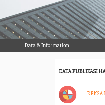
Data & Information
DATA PUBLIKASI H
REKSA