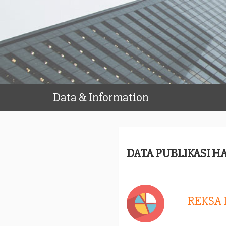
Data & Information
DATA PUBLIKASI H
REKSA