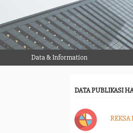
Data & Information
DATA PUBLIKASI H
REKSA