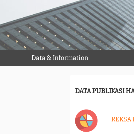
Data & Information
DATA PUBLIKASI H
REKSA