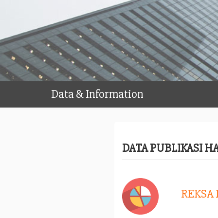
Data & Information
DATA PUBLIKASI H
REKSA