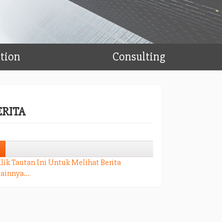
ation
Consulting
ERITA
4%
4%
lik Tautan Ini Untuk Melihat Berita
ainnya...