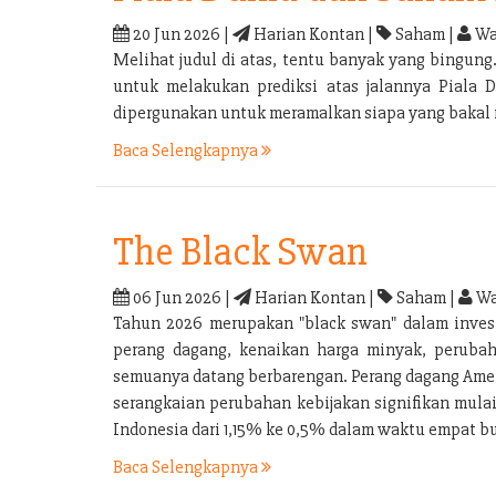
20 Jun 2026 |
Harian Kontan |
Saham |
Wa
Melihat judul di atas, tentu banyak yang bingu
untuk melakukan prediksi atas jalannya Piala 
dipergunakan untuk meramalkan siapa yang bakal m
Baca Selengkapnya
The Black Swan
06 Jun 2026 |
Harian Kontan |
Saham |
Wa
Tahun 2026 merupakan "black swan" dalam investa
perang dagang, kenaikan harga minyak, perubaha
semuanya datang berbarengan. Perang dagang Ameri
serangkaian perubahan kebijakan signifikan mula
Indonesia dari 1,15% ke 0,5% dalam waktu empat bu
Baca Selengkapnya