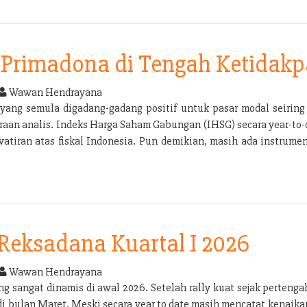
Primadona di Tengah Ketidakp
Wawan Hendrayana
yang semula digadang-gadang positif untuk pasar modal seirin
aan analis. Indeks Harga Saham Gabungan (IHSG) secara year-to-dat
atiran atas fiskal Indonesia. Pun demikian, masih ada instrume
 Reksadana Kuartal I 2026
Wawan Hendrayana
g sangat dinamis di awal 2026. Setelah rally kuat sejak pertenga
 di bulan Maret. Meski secara year to date masih mencatat kenai