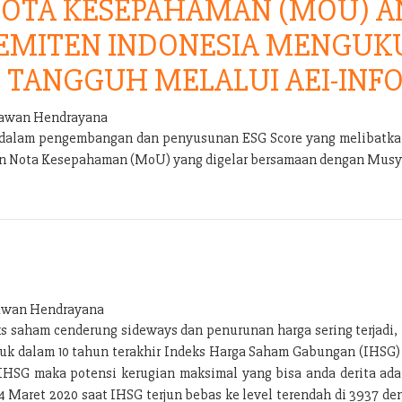
OTA KESEPAHAMAN (MOU) AN
 EMITEN INDONESIA MENGUK
 TANGGUH MELALUI AEI-INFO
wan Hendrayana
s dalam pengembangan dan penyusunan ESG Score yang melibatkan
an Nota Kesepahaman (MoU) yang digelar bersamaan dengan Musya
wan Hendrayana
ks saham cenderung sideways dan penurunan harga sering terjadi
uruk dalam 10 tahun terakhir Indeks Harga Saham Gabungan (IHSG
IHSG maka potensi kerugian maksimal yang bisa anda derita adal
 24 Maret 2020 saat IHSG terjun bebas ke level terendah di 3937