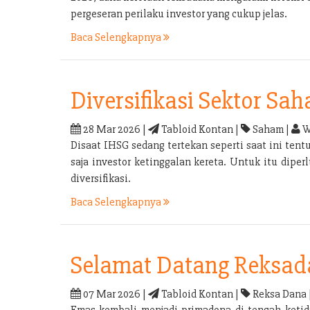
pergeseran perilaku investor yang cukup jelas.
Baca Selengkapnya
Diversifikasi Sektor Sa
28 Mar 2026 |
Tabloid Kontan |
Saham |
W
Disaat IHSG sedang tertekan seperti saat ini tent
saja investor ketinggalan kereta. Untuk itu dipe
diversifikasi.
Baca Selengkapnya
Selamat Datang Reksa
07 Mar 2026 |
Tabloid Kontan |
Reksa Dana 
Emas kembali menjadi primadona di tengah ketid