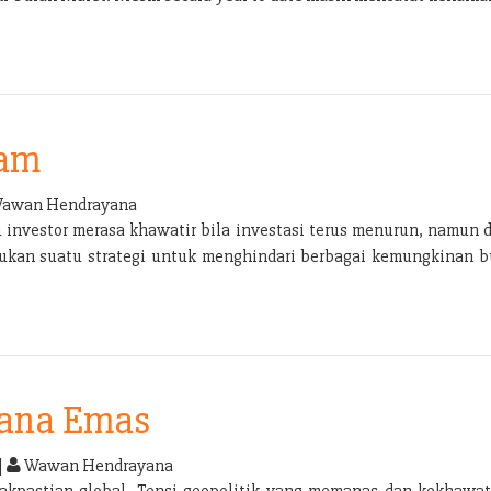
ham
awan Hendrayana
u investor merasa khawatir bila investasi terus menurun, namun d
rlukan suatu strategi untuk menghindari berbagai kemungkinan bu
dana Emas
|
Wawan Hendrayana
akpastian global. Tensi geopolitik yang memanas dan kekhawat