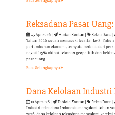
Baca Selengkapnya
Reksadana Pasar Uang: 
25 Apr 2026 |
Harian Kontan |
Reksa Dana |
Tahun 2026 sudah memasuki kuartal ke-2. Tahun 
pertumbuhan ekonomi, ternyata berbeda dari perkir
negatif 15% akibat tekanan geopolitik dan kekhaw
pasar uang.
Baca Selengkapnya
Dana Kelolaan Industri
10 Apr 2026 |
Tabloid Kontan |
Reksa Dana |
Industri reksadana Indonesia mengalami tahun yan
2026, dana kelolaan reksadana mengalami koreksi