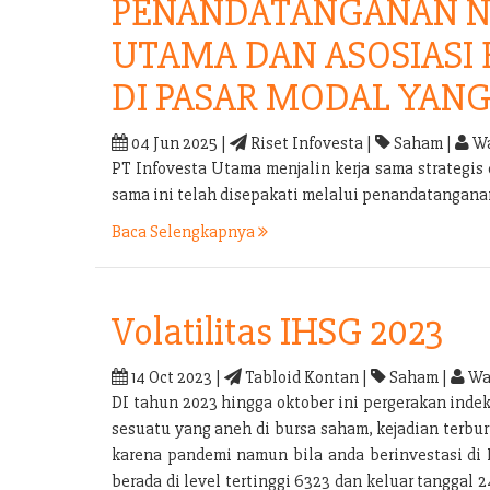
PENANDATANGANAN N
UTAMA DAN ASOSIASI
DI PASAR MODAL YANG
04 Jun 2025 |
Riset Infovesta |
Saham |
Wa
PT Infovesta Utama menjalin kerja sama strategi
sama ini telah disepakati melalui penandatangan
Baca Selengkapnya
Volatilitas IHSG 2023
14 Oct 2023 |
Tabloid Kontan |
Saham |
Wa
DI tahun 2023 hingga oktober ini pergerakan inde
sesuatu yang aneh di bursa saham, kejadian terb
karena pandemi namun bila anda berinvestasi di 
berada di level tertinggi 6323 dan keluar tanggal