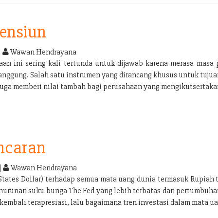
Pensiun
|
Wawan Hendrayana
n ini sering kali tertunda untuk dijawab karena merasa masa p
tanggung. Salah satu instrumen yang dirancang khusus untuk tuju
 juga memberi nilai tambah bagi perusahaan yang mengikutsertak
Incaran
|
Wawan Hendrayana
tates Dollar) terhadap semua mata uang dunia termasuk Rupiah 
penurunan suku bunga The Fed yang lebih terbatas dan pertumbuha
embali terapresiasi, lalu bagaimana tren investasi dalam mata ua