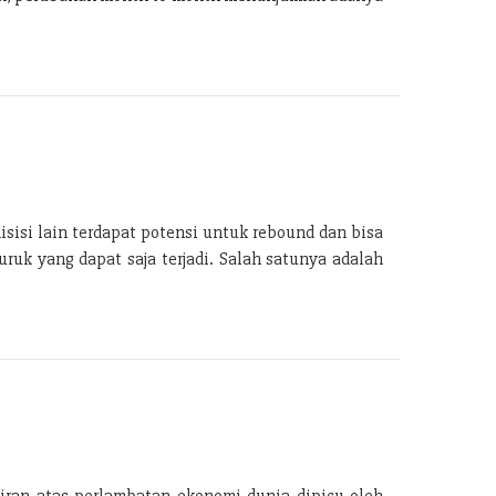
isisi lain terdapat potensi untuk rebound dan bisa
ruk yang dapat saja terjadi. Salah satunya adalah
iran atas perlambatan ekonomi dunia dipicu oleh