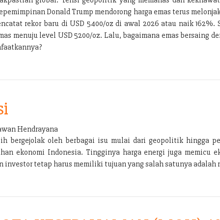
ra kepemimpinan Donald Trump mendorong harga emas terus melonja
encatat rekor baru di USD 5400/oz di awal 2026 atau naik 162%
emas menuju level USD 5200/oz. Lalu, bagaimana emas bersaing den
nfaatkannya?
si
wan Hendrayana
bergejolak oleh berbagai isu mulai dari geopolitik hingga per
han ekonomi Indonesia. Tingginya harga energi juga memicu e
nvestor tetap harus memiliki tujuan yang salah satunya adalah m