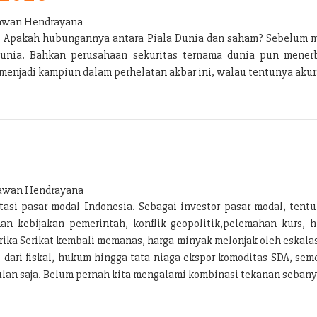
wan Hendrayana
ng. Apakah hubungannya antara Piala Dunia dan saham? Sebelum 
Dunia. Bahkan perusahaan sekuritas ternama dunia pun menerbi
enjadi kampiun dalam perhelatan akbar ini, walau tentunya akura
wan Hendrayana
si pasar modal Indonesia. Sebagai investor pasar modal, tentu
n kebijakan pemerintah, konflik geopolitik,pelemahan kurs, h
ka Serikat kembali memanas, harga minyak melonjak oleh eskalas
i dari fiskal, hukum hingga tata niaga ekspor komoditas SDA, s
lan saja. Belum pernah kita mengalami kombinasi tekanan sebanya