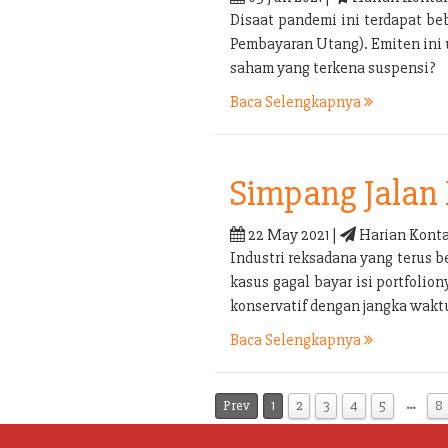
Disaat pandemi ini terdapat b
Pembayaran Utang). Emiten ini
saham yang terkena suspensi?
Baca Selengkapnya
Simpang Jalan 
22 May 2021 |
Harian Konta
Industri reksadana yang terus b
kasus gagal bayar isi portfolio
konservatif dengan jangka waktu
Baca Selengkapnya
…
Prev
1
2
3
4
5
8