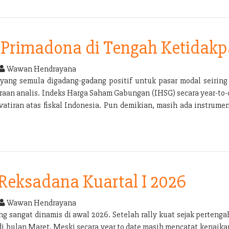
Primadona di Tengah Ketidakp
Wawan Hendrayana
yang semula digadang-gadang positif untuk pasar modal seirin
aan analis. Indeks Harga Saham Gabungan (IHSG) secara year-to-dat
atiran atas fiskal Indonesia. Pun demikian, masih ada instrume
 Reksadana Kuartal I 2026
Wawan Hendrayana
g sangat dinamis di awal 2026. Setelah rally kuat sejak pertenga
 di bulan Maret. Meski secara year to date masih mencatat kenai