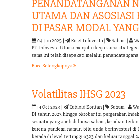
PENANDATANGANAN N
UTAMA DAN ASOSIASI
DI PASAR MODAL YANG
04 Jun 2025 |
Riset Infovesta |
Saham |
Wa
PT Infovesta Utama menjalin kerja sama strategi
sama ini telah disepakati melalui penandatangan
Baca Selengkapnya
Volatilitas IHSG 2023
14 Oct 2023 |
Tabloid Kontan |
Saham |
Wa
DI tahun 2023 hingga oktober ini pergerakan inde
sesuatu yang aneh di bursa saham, kejadian terb
karena pandemi namun bila anda berinvestasi di 
berada di level tertinggi 6323 dan keluar tanggal