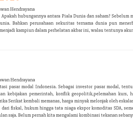
wan Hendrayana
ng. Apakah hubungannya antara Piala Dunia dan saham? Sebelum 
Dunia. Bahkan perusahaan sekuritas ternama dunia pun menerbi
enjadi kampiun dalam perhelatan akbar ini, walau tentunya akura
wan Hendrayana
si pasar modal Indonesia. Sebagai investor pasar modal, tentu
n kebijakan pemerintah, konflik geopolitik,pelemahan kurs, h
ka Serikat kembali memanas, harga minyak melonjak oleh eskalas
i dari fiskal, hukum hingga tata niaga ekspor komoditas SDA, s
lan saja. Belum pernah kita mengalami kombinasi tekanan sebanya