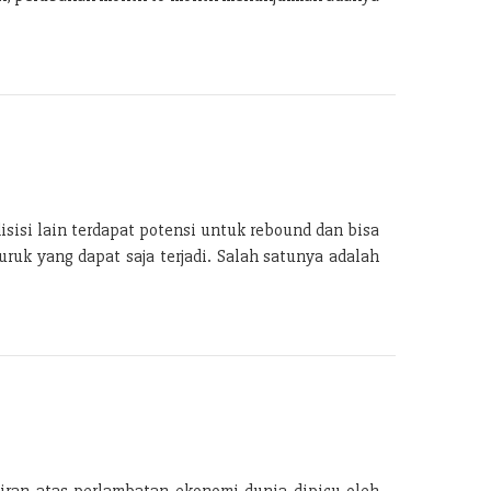
isisi lain terdapat potensi untuk rebound dan bisa
ruk yang dapat saja terjadi. Salah satunya adalah
iran atas perlambatan ekonomi dunia dipicu oleh