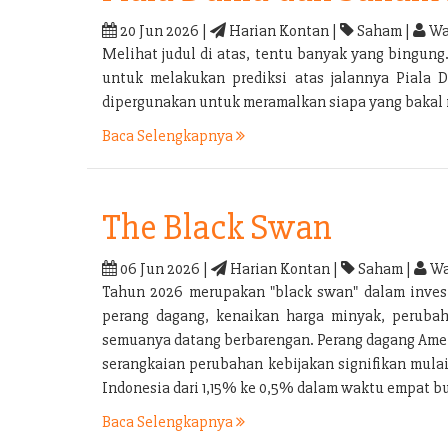
20 Jun 2026 |
Harian Kontan |
Saham |
Wa
Melihat judul di atas, tentu banyak yang bingu
untuk melakukan prediksi atas jalannya Piala 
dipergunakan untuk meramalkan siapa yang bakal m
Baca Selengkapnya
The Black Swan
06 Jun 2026 |
Harian Kontan |
Saham |
Wa
Tahun 2026 merupakan "black swan" dalam investa
perang dagang, kenaikan harga minyak, perubaha
semuanya datang berbarengan. Perang dagang Ameri
serangkaian perubahan kebijakan signifikan mula
Indonesia dari 1,15% ke 0,5% dalam waktu empat bu
Baca Selengkapnya