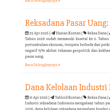
Baca Selengkapnya
Reksadana Pasar Uang: 
25 Apr 2026 |
Harian Kontan |
Reksa Dana |
Tahun 2026 sudah memasuki kuartal ke-2. Tahun 
pertumbuhan ekonomi, ternyata berbeda dari perkir
negatif 15% akibat tekanan geopolitik dan kekhaw
pasar uang.
Baca Selengkapnya
Dana Kelolaan Industri
10 Apr 2026 |
Tabloid Kontan |
Reksa Dana |
Industri reksadana Indonesia mengalami tahun yan
2026, dana kelolaan reksadana mengalami koreksi