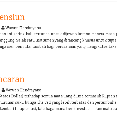
Pensiun
|
Wawan Hendrayana
n ini sering kali tertunda untuk dijawab karena merasa masa p
tanggung. Salah satu instrumen yang dirancang khusus untuk tuju
 juga memberi nilai tambah bagi perusahaan yang mengikutsertak
Incaran
|
Wawan Hendrayana
tates Dollar) terhadap semua mata uang dunia termasuk Rupiah 
penurunan suku bunga The Fed yang lebih terbatas dan pertumbuha
embali terapresiasi, lalu bagaimana tren investasi dalam mata ua