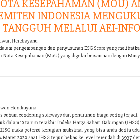
OTA KESEPAHAMAN (MOU) AN
 EMITEN INDONESIA MENGUK
 TANGGUH MELALUI AEI-INFO
wan Hendrayana
s dalam pengembangan dan penyusunan ESG Score yang melibatkan
an Nota Kesepahaman (MoU) yang digelar bersamaan dengan Musya
wan Hendrayana
ks saham cenderung sideways dan penurunan harga sering terjadi
uruk dalam 10 tahun terakhir Indeks Harga Saham Gabungan (IHSG
IHSG maka potensi kerugian maksimal yang bisa anda derita adal
 24 Maret 2020 saat IHSG terjun bebas ke level terendah di 3937