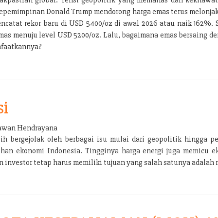
ra kepemimpinan Donald Trump mendorong harga emas terus melonja
encatat rekor baru di USD 5400/oz di awal 2026 atau naik 162%
emas menuju level USD 5200/oz. Lalu, bagaimana emas bersaing den
nfaatkannya?
si
wan Hendrayana
bergejolak oleh berbagai isu mulai dari geopolitik hingga per
han ekonomi Indonesia. Tingginya harga energi juga memicu e
nvestor tetap harus memiliki tujuan yang salah satunya adalah m