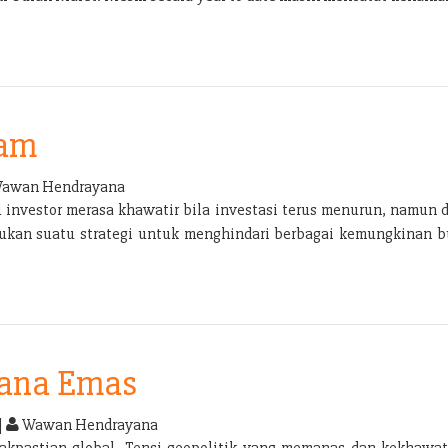
ham
awan Hendrayana
u investor merasa khawatir bila investasi terus menurun, namun d
rlukan suatu strategi untuk menghindari berbagai kemungkinan bu
dana Emas
|
Wawan Hendrayana
akpastian global. Tensi geopolitik yang memanas dan kekhawat