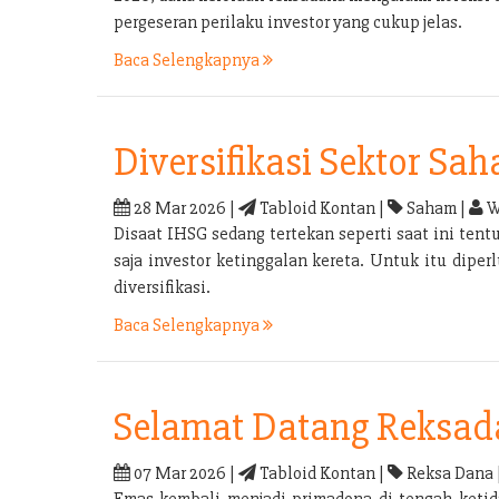
pergeseran perilaku investor yang cukup jelas.
Baca Selengkapnya
Diversifikasi Sektor Sa
28 Mar 2026 |
Tabloid Kontan |
Saham |
W
Disaat IHSG sedang tertekan seperti saat ini tent
saja investor ketinggalan kereta. Untuk itu dipe
diversifikasi.
Baca Selengkapnya
Selamat Datang Reksa
07 Mar 2026 |
Tabloid Kontan |
Reksa Dana 
Emas kembali menjadi primadona di tengah ketid