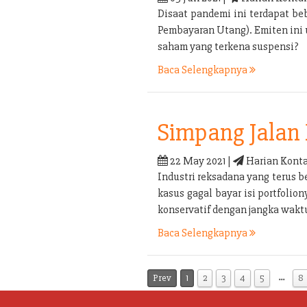
Disaat pandemi ini terdapat b
Pembayaran Utang). Emiten ini
saham yang terkena suspensi?
Baca Selengkapnya
Simpang Jalan 
22 May 2021 |
Harian Konta
Industri reksadana yang terus b
kasus gagal bayar isi portfolio
konservatif dengan jangka waktu
Baca Selengkapnya
…
Prev
1
2
3
4
5
8