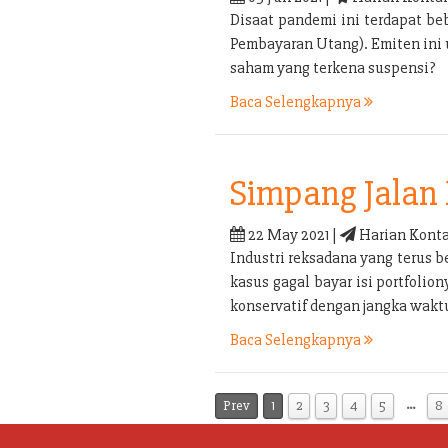
Disaat pandemi ini terdapat b
Pembayaran Utang). Emiten ini
saham yang terkena suspensi?
Baca Selengkapnya
Simpang Jalan 
22 May 2021 |
Harian Konta
Industri reksadana yang terus b
kasus gagal bayar isi portfolio
konservatif dengan jangka waktu
Baca Selengkapnya
…
Prev
1
2
3
4
5
8