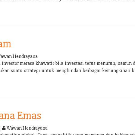
ham
awan Hendrayana
u investor merasa khawatir bila investasi terus menurun, namun d
rlukan suatu strategi untuk menghindari berbagai kemungkinan bu
dana Emas
|
Wawan Hendrayana
akpastian global. Tensi geopolitik yang memanas dan kekhawat