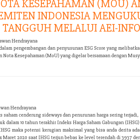
OTA KESEPAHAMAN (MOU) AN
 EMITEN INDONESIA MENGUK
 TANGGUH MELALUI AEI-INFO
wan Hendrayana
s dalam pengembangan dan penyusunan ESG Score yang melibatkan
an Nota Kesepahaman (MoU) yang digelar bersamaan dengan Musya
wan Hendrayana
ks saham cenderung sideways dan penurunan harga sering terjadi
uruk dalam 10 tahun terakhir Indeks Harga Saham Gabungan (IHSG
IHSG maka potensi kerugian maksimal yang bisa anda derita adal
 24 Maret 2020 saat IHSG terjun bebas ke level terendah di 3937