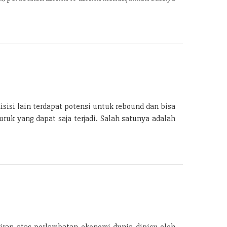
isisi lain terdapat potensi untuk rebound dan bisa
ruk yang dapat saja terjadi. Salah satunya adalah
iran atas perlambatan ekonomi dunia dipicu oleh