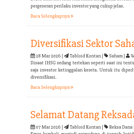
pergeseran perilaku investor yang cukup jelas.
Baca Selengkapnya
Diversifikasi Sektor Sa
28 Mar 2026 |
Tabloid Kontan |
Saham |
W
Disaat IHSG sedang tertekan seperti saat ini tent
saja investor ketinggalan kereta. Untuk itu dipe
diversifikasi.
Baca Selengkapnya
Selamat Datang Reksa
07 Mar 2026 |
Tabloid Kontan |
Reksa Dana 
Emas kembali menjadi primadona di tengah ketid