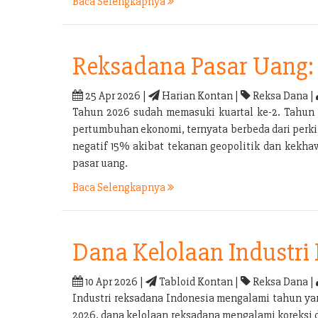
Baca Selengkapnya
Reksadana Pasar Uang: 
25 Apr 2026 |
Harian Kontan |
Reksa Dana |
Tahun 2026 sudah memasuki kuartal ke-2. Tahun 
pertumbuhan ekonomi, ternyata berbeda dari perkir
negatif 15% akibat tekanan geopolitik dan kekhaw
pasar uang.
Baca Selengkapnya
Dana Kelolaan Industri
10 Apr 2026 |
Tabloid Kontan |
Reksa Dana |
Industri reksadana Indonesia mengalami tahun yan
2026, dana kelolaan reksadana mengalami koreksi