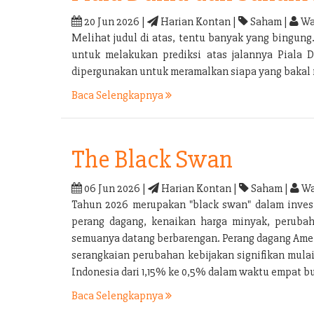
20 Jun 2026 |
Harian Kontan |
Saham |
Wa
Melihat judul di atas, tentu banyak yang bingu
untuk melakukan prediksi atas jalannya Piala 
dipergunakan untuk meramalkan siapa yang bakal m
Baca Selengkapnya
The Black Swan
06 Jun 2026 |
Harian Kontan |
Saham |
Wa
Tahun 2026 merupakan "black swan" dalam investa
perang dagang, kenaikan harga minyak, perubaha
semuanya datang berbarengan. Perang dagang Ameri
serangkaian perubahan kebijakan signifikan mula
Indonesia dari 1,15% ke 0,5% dalam waktu empat bu
Baca Selengkapnya