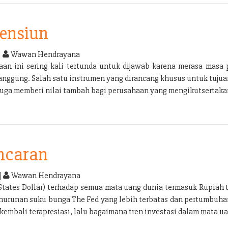
Pensiun
|
Wawan Hendrayana
n ini sering kali tertunda untuk dijawab karena merasa masa p
tanggung. Salah satu instrumen yang dirancang khusus untuk tuju
 juga memberi nilai tambah bagi perusahaan yang mengikutsertak
Incaran
|
Wawan Hendrayana
tates Dollar) terhadap semua mata uang dunia termasuk Rupiah 
penurunan suku bunga The Fed yang lebih terbatas dan pertumbuha
embali terapresiasi, lalu bagaimana tren investasi dalam mata ua