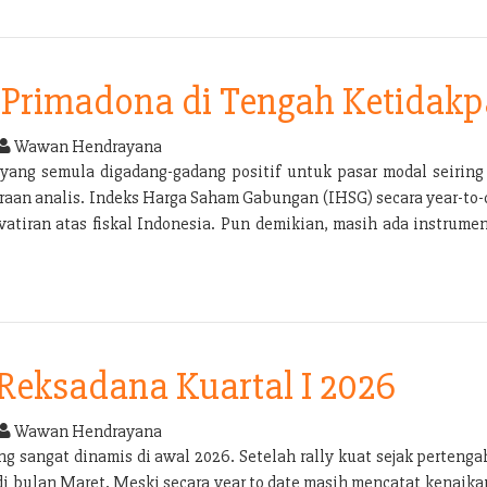
Primadona di Tengah Ketidakp
Wawan Hendrayana
yang semula digadang-gadang positif untuk pasar modal seirin
aan analis. Indeks Harga Saham Gabungan (IHSG) secara year-to-dat
atiran atas fiskal Indonesia. Pun demikian, masih ada instrume
 Reksadana Kuartal I 2026
Wawan Hendrayana
g sangat dinamis di awal 2026. Setelah rally kuat sejak pertenga
 di bulan Maret. Meski secara year to date masih mencatat kenai