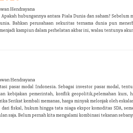
wan Hendrayana
ng. Apakah hubungannya antara Piala Dunia dan saham? Sebelum 
Dunia. Bahkan perusahaan sekuritas ternama dunia pun menerbi
enjadi kampiun dalam perhelatan akbar ini, walau tentunya akura
wan Hendrayana
si pasar modal Indonesia. Sebagai investor pasar modal, tentu
n kebijakan pemerintah, konflik geopolitik,pelemahan kurs, h
ka Serikat kembali memanas, harga minyak melonjak oleh eskalas
i dari fiskal, hukum hingga tata niaga ekspor komoditas SDA, s
lan saja. Belum pernah kita mengalami kombinasi tekanan sebanya