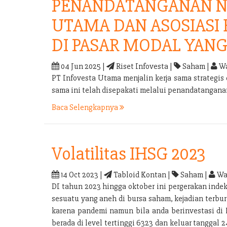
PENANDATANGANAN N
UTAMA DAN ASOSIASI
DI PASAR MODAL YANG
04 Jun 2025 |
Riset Infovesta |
Saham |
Wa
PT Infovesta Utama menjalin kerja sama strategi
sama ini telah disepakati melalui penandatangan
Baca Selengkapnya
Volatilitas IHSG 2023
14 Oct 2023 |
Tabloid Kontan |
Saham |
Wa
DI tahun 2023 hingga oktober ini pergerakan inde
sesuatu yang aneh di bursa saham, kejadian terb
karena pandemi namun bila anda berinvestasi di 
berada di level tertinggi 6323 dan keluar tanggal