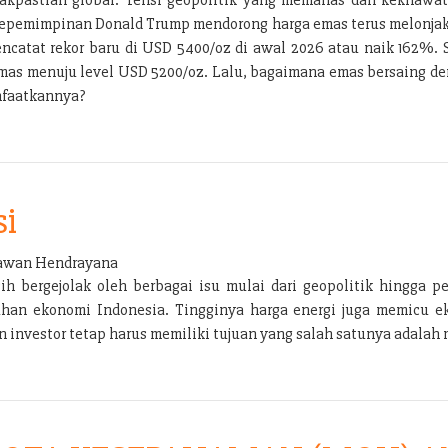
ra kepemimpinan Donald Trump mendorong harga emas terus melonja
encatat rekor baru di USD 5400/oz di awal 2026 atau naik 162%
emas menuju level USD 5200/oz. Lalu, bagaimana emas bersaing den
nfaatkannya?
si
wan Hendrayana
bergejolak oleh berbagai isu mulai dari geopolitik hingga per
han ekonomi Indonesia. Tingginya harga energi juga memicu e
nvestor tetap harus memiliki tujuan yang salah satunya adalah m