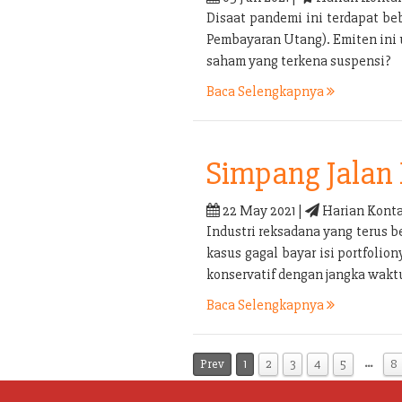
Disaat pandemi ini terdapat b
Pembayaran Utang). Emiten ini
saham yang terkena suspensi?
Baca Selengkapnya
Simpang Jalan 
22 May 2021 |
Harian Konta
Industri reksadana yang terus b
kasus gagal bayar isi portfolio
konservatif dengan jangka waktu
Baca Selengkapnya
…
Prev
1
2
3
4
5
8