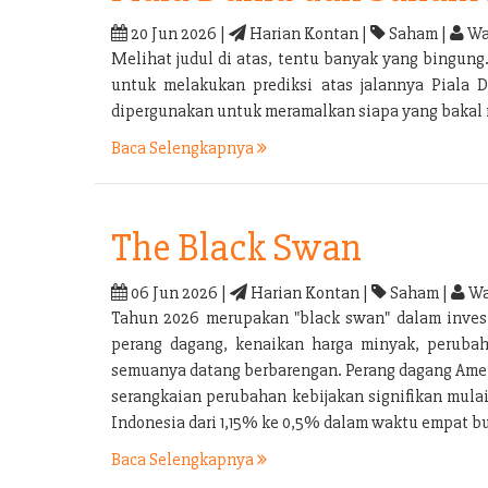
20 Jun 2026 |
Harian Kontan |
Saham |
Wa
Melihat judul di atas, tentu banyak yang bingu
untuk melakukan prediksi atas jalannya Piala 
dipergunakan untuk meramalkan siapa yang bakal m
Baca Selengkapnya
The Black Swan
06 Jun 2026 |
Harian Kontan |
Saham |
Wa
Tahun 2026 merupakan "black swan" dalam investa
perang dagang, kenaikan harga minyak, perubaha
semuanya datang berbarengan. Perang dagang Ameri
serangkaian perubahan kebijakan signifikan mula
Indonesia dari 1,15% ke 0,5% dalam waktu empat bu
Baca Selengkapnya