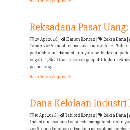
Baca Selengkapnya
Reksadana Pasar Uang: 
25 Apr 2026 |
Harian Kontan |
Reksa Dana |
Tahun 2026 sudah memasuki kuartal ke-2. Tahun 
pertumbuhan ekonomi, ternyata berbeda dari perkir
negatif 15% akibat tekanan geopolitik dan kekhaw
pasar uang.
Baca Selengkapnya
Dana Kelolaan Industri
10 Apr 2026 |
Tabloid Kontan |
Reksa Dana |
Industri reksadana Indonesia mengalami tahun yan
2026, dana kelolaan reksadana mengalami koreksi