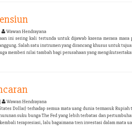
Pensiun
|
Wawan Hendrayana
n ini sering kali tertunda untuk dijawab karena merasa masa p
tanggung. Salah satu instrumen yang dirancang khusus untuk tuju
 juga memberi nilai tambah bagi perusahaan yang mengikutsertak
Incaran
|
Wawan Hendrayana
tates Dollar) terhadap semua mata uang dunia termasuk Rupiah 
penurunan suku bunga The Fed yang lebih terbatas dan pertumbuha
embali terapresiasi, lalu bagaimana tren investasi dalam mata ua