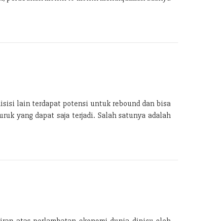
isisi lain terdapat potensi untuk rebound dan bisa
ruk yang dapat saja terjadi. Salah satunya adalah
iran atas perlambatan ekonomi dunia dipicu oleh