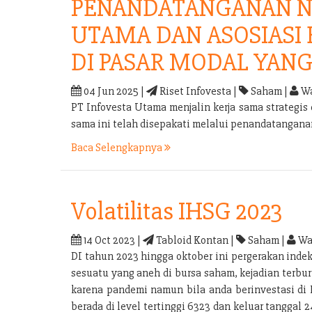
PENANDATANGANAN N
UTAMA DAN ASOSIASI
DI PASAR MODAL YANG
04 Jun 2025 |
Riset Infovesta |
Saham |
Wa
PT Infovesta Utama menjalin kerja sama strategi
sama ini telah disepakati melalui penandatangan
Baca Selengkapnya
Volatilitas IHSG 2023
14 Oct 2023 |
Tabloid Kontan |
Saham |
Wa
DI tahun 2023 hingga oktober ini pergerakan inde
sesuatu yang aneh di bursa saham, kejadian terb
karena pandemi namun bila anda berinvestasi di 
berada di level tertinggi 6323 dan keluar tanggal