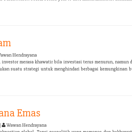
ham
awan Hendrayana
u investor merasa khawatir bila investasi terus menurun, namun d
rlukan suatu strategi untuk menghindari berbagai kemungkinan bu
dana Emas
|
Wawan Hendrayana
akpastian global. Tensi geopolitik yang memanas dan kekhawat