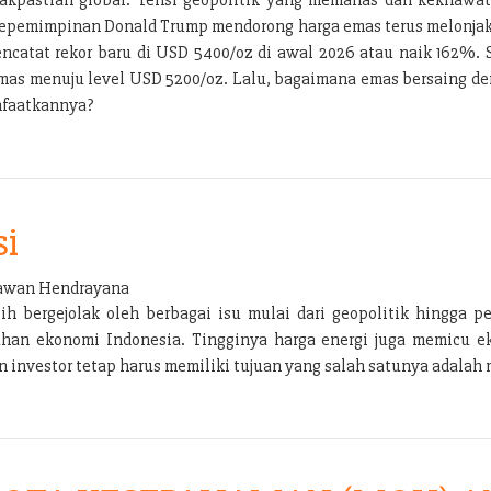
ra kepemimpinan Donald Trump mendorong harga emas terus melonja
encatat rekor baru di USD 5400/oz di awal 2026 atau naik 162%
emas menuju level USD 5200/oz. Lalu, bagaimana emas bersaing den
nfaatkannya?
si
wan Hendrayana
bergejolak oleh berbagai isu mulai dari geopolitik hingga per
han ekonomi Indonesia. Tingginya harga energi juga memicu e
nvestor tetap harus memiliki tujuan yang salah satunya adalah m