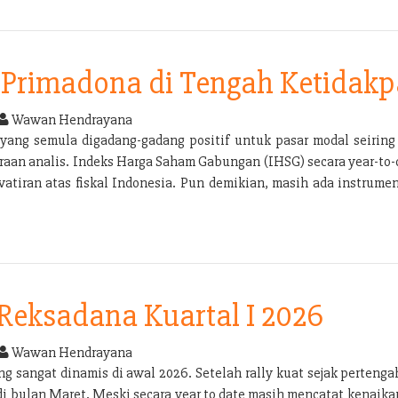
Primadona di Tengah Ketidakp
Wawan Hendrayana
yang semula digadang-gadang positif untuk pasar modal seirin
aan analis. Indeks Harga Saham Gabungan (IHSG) secara year-to-dat
atiran atas fiskal Indonesia. Pun demikian, masih ada instrume
 Reksadana Kuartal I 2026
Wawan Hendrayana
g sangat dinamis di awal 2026. Setelah rally kuat sejak pertenga
 di bulan Maret. Meski secara year to date masih mencatat kenai