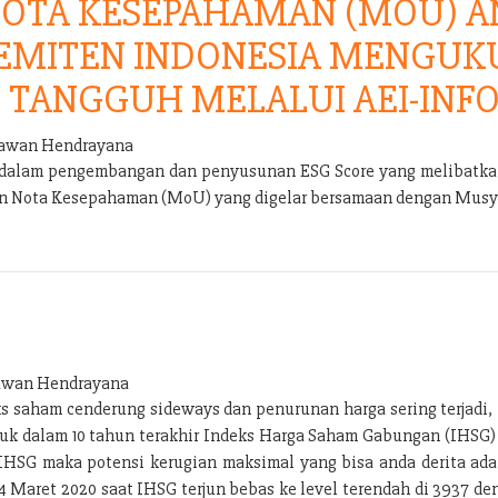
OTA KESEPAHAMAN (MOU) AN
 EMITEN INDONESIA MENGUK
 TANGGUH MELALUI AEI-INFO
wan Hendrayana
s dalam pengembangan dan penyusunan ESG Score yang melibatkan
an Nota Kesepahaman (MoU) yang digelar bersamaan dengan Musya
wan Hendrayana
ks saham cenderung sideways dan penurunan harga sering terjadi
uruk dalam 10 tahun terakhir Indeks Harga Saham Gabungan (IHSG
IHSG maka potensi kerugian maksimal yang bisa anda derita adal
 24 Maret 2020 saat IHSG terjun bebas ke level terendah di 3937