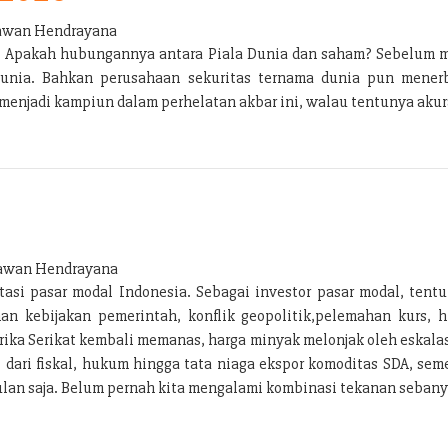
wan Hendrayana
ng. Apakah hubungannya antara Piala Dunia dan saham? Sebelum 
Dunia. Bahkan perusahaan sekuritas ternama dunia pun menerbi
enjadi kampiun dalam perhelatan akbar ini, walau tentunya akura
wan Hendrayana
si pasar modal Indonesia. Sebagai investor pasar modal, tentu
n kebijakan pemerintah, konflik geopolitik,pelemahan kurs, h
ka Serikat kembali memanas, harga minyak melonjak oleh eskalas
i dari fiskal, hukum hingga tata niaga ekspor komoditas SDA, s
lan saja. Belum pernah kita mengalami kombinasi tekanan sebanya