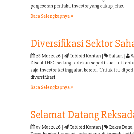
pergeseran perilaku investor yang cukup jelas.
Baca Selengkapnya
Diversifikasi Sektor Sa
28 Mar 2026 |
Tabloid Kontan |
Saham |
W
Disaat IHSG sedang tertekan seperti saat ini tent
saja investor ketinggalan kereta. Untuk itu dipe
diversifikasi.
Baca Selengkapnya
Selamat Datang Reksa
07 Mar 2026 |
Tabloid Kontan |
Reksa Dana 
Emas kembali menjadi primadona di tengah ketid