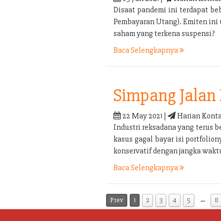
Disaat pandemi ini terdapat b
Pembayaran Utang). Emiten ini
saham yang terkena suspensi?
Baca Selengkapnya
Simpang Jalan 
22 May 2021 |
Harian Konta
Industri reksadana yang terus b
kasus gagal bayar isi portfolio
konservatif dengan jangka waktu
Baca Selengkapnya
…
Prev
1
2
3
4
5
8