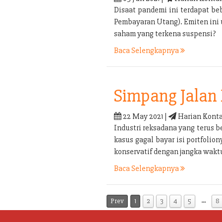
Disaat pandemi ini terdapat b
Pembayaran Utang). Emiten ini
saham yang terkena suspensi?
Baca Selengkapnya
Simpang Jalan 
22 May 2021 |
Harian Konta
Industri reksadana yang terus b
kasus gagal bayar isi portfolio
konservatif dengan jangka waktu
Baca Selengkapnya
…
Prev
1
2
3
4
5
8