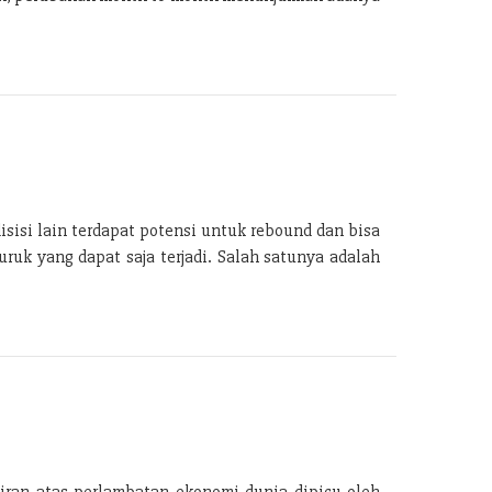
isisi lain terdapat potensi untuk rebound dan bisa
ruk yang dapat saja terjadi. Salah satunya adalah
iran atas perlambatan ekonomi dunia dipicu oleh