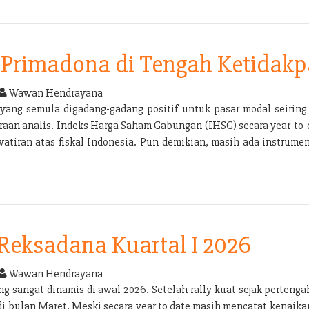
Primadona di Tengah Ketidakp
Wawan Hendrayana
yang semula digadang-gadang positif untuk pasar modal seirin
aan analis. Indeks Harga Saham Gabungan (IHSG) secara year-to-dat
atiran atas fiskal Indonesia. Pun demikian, masih ada instrume
 Reksadana Kuartal I 2026
Wawan Hendrayana
g sangat dinamis di awal 2026. Setelah rally kuat sejak pertenga
 di bulan Maret. Meski secara year to date masih mencatat kenai