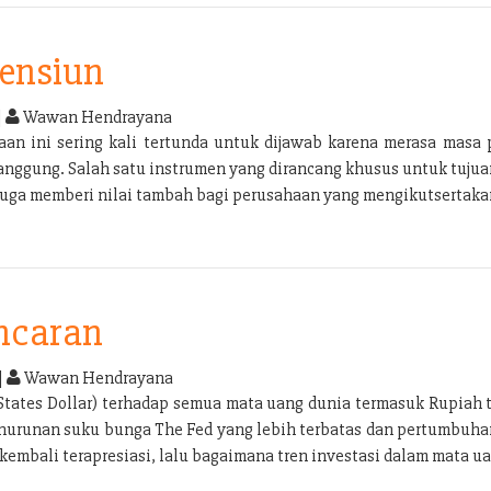
Pensiun
|
Wawan Hendrayana
n ini sering kali tertunda untuk dijawab karena merasa masa p
tanggung. Salah satu instrumen yang dirancang khusus untuk tuju
 juga memberi nilai tambah bagi perusahaan yang mengikutsertak
Incaran
|
Wawan Hendrayana
tates Dollar) terhadap semua mata uang dunia termasuk Rupiah 
penurunan suku bunga The Fed yang lebih terbatas dan pertumbuha
embali terapresiasi, lalu bagaimana tren investasi dalam mata ua