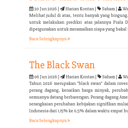
20 Jun 2026 |
Harian Kontan |
Saham |
Wa
Melihat judul di atas, tentu banyak yang bingu
untuk melakukan prediksi atas jalannya Piala 
dipergunakan untuk meramalkan siapa yang bakal m
Baca Selengkapnya
The Black Swan
06 Jun 2026 |
Harian Kontan |
Saham |
Wa
Tahun 2026 merupakan "black swan" dalam investa
perang dagang, kenaikan harga minyak, perubaha
semuanya datang berbarengan. Perang dagang Ameri
serangkaian perubahan kebijakan signifikan mula
Indonesia dari 1,15% ke 0,5% dalam waktu empat bu
Baca Selengkapnya