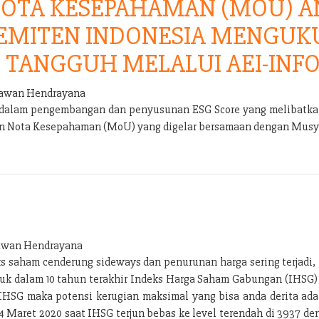
OTA KESEPAHAMAN (MOU) AN
 EMITEN INDONESIA MENGUK
 TANGGUH MELALUI AEI-INFO
wan Hendrayana
s dalam pengembangan dan penyusunan ESG Score yang melibatkan
an Nota Kesepahaman (MoU) yang digelar bersamaan dengan Musya
wan Hendrayana
ks saham cenderung sideways dan penurunan harga sering terjadi
uruk dalam 10 tahun terakhir Indeks Harga Saham Gabungan (IHSG
IHSG maka potensi kerugian maksimal yang bisa anda derita adal
 24 Maret 2020 saat IHSG terjun bebas ke level terendah di 3937