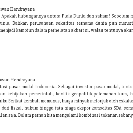
wan Hendrayana
ng. Apakah hubungannya antara Piala Dunia dan saham? Sebelum 
Dunia. Bahkan perusahaan sekuritas ternama dunia pun menerbi
enjadi kampiun dalam perhelatan akbar ini, walau tentunya akura
wan Hendrayana
si pasar modal Indonesia. Sebagai investor pasar modal, tentu
n kebijakan pemerintah, konflik geopolitik,pelemahan kurs, h
ka Serikat kembali memanas, harga minyak melonjak oleh eskalas
i dari fiskal, hukum hingga tata niaga ekspor komoditas SDA, s
lan saja. Belum pernah kita mengalami kombinasi tekanan sebanya