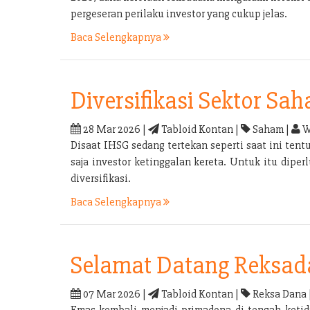
pergeseran perilaku investor yang cukup jelas.
Baca Selengkapnya
Diversifikasi Sektor Sa
28 Mar 2026 |
Tabloid Kontan |
Saham |
W
Disaat IHSG sedang tertekan seperti saat ini tent
saja investor ketinggalan kereta. Untuk itu dipe
diversifikasi.
Baca Selengkapnya
Selamat Datang Reksa
07 Mar 2026 |
Tabloid Kontan |
Reksa Dana 
Emas kembali menjadi primadona di tengah ketid