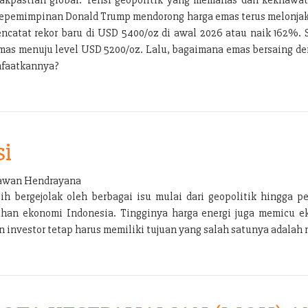
ra kepemimpinan Donald Trump mendorong harga emas terus melonja
encatat rekor baru di USD 5400/oz di awal 2026 atau naik 162%
emas menuju level USD 5200/oz. Lalu, bagaimana emas bersaing den
nfaatkannya?
si
wan Hendrayana
bergejolak oleh berbagai isu mulai dari geopolitik hingga per
han ekonomi Indonesia. Tingginya harga energi juga memicu e
nvestor tetap harus memiliki tujuan yang salah satunya adalah m