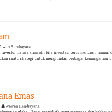
ham
awan Hendrayana
u investor merasa khawatir bila investasi terus menurun, namun d
rlukan suatu strategi untuk menghindari berbagai kemungkinan bu
dana Emas
|
Wawan Hendrayana
akpastian global. Tensi geopolitik yang memanas dan kekhawat