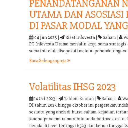
PENANDATANGANAN N
UTAMA DAN ASOSIASI
DI PASAR MODAL YANG
04 Jun 2025 |
Riset Infovesta |
Saham |
Wa
PT Infovesta Utama menjalin kerja sama strategi
sama ini telah disepakati melalui penandatangan
Baca Selengkapnya
Volatilitas IHSG 2023
14 Oct 2023 |
Tabloid Kontan |
Saham |
Wa
DI tahun 2023 hingga oktober ini pergerakan inde
sesuatu yang aneh di bursa saham, kejadian terb
karena pandemi namun bila anda berinvestasi di 
berada di level tertinggi 6323 dan keluar tanggal