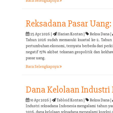
Baca Selengkapnya
Reksadana Pasar Uang: 
25 Apr 2026 |
Harian Kontan |
Reksa Dana |
Tahun 2026 sudah memasuki kuartal ke-2. Tahun 
pertumbuhan ekonomi, ternyata berbeda dari perkir
negatif 15% akibat tekanan geopolitik dan kekhaw
pasar uang.
Baca Selengkapnya
Dana Kelolaan Industri
10 Apr 2026 |
Tabloid Kontan |
Reksa Dana |
Industri reksadana Indonesia mengalami tahun yan
2026, dana kelolaan reksadana mengalami koreksi