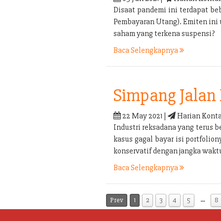
Disaat pandemi ini terdapat b
Pembayaran Utang). Emiten ini
saham yang terkena suspensi?
Baca Selengkapnya
Simpang Jalan 
22 May 2021 |
Harian Konta
Industri reksadana yang terus b
kasus gagal bayar isi portfolio
konservatif dengan jangka waktu
Baca Selengkapnya
…
Prev
1
2
3
4
5
8