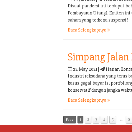
Disaat pandemi ini terdapat b
Pembayaran Utang). Emiten ini
saham yang terkena suspensi?
Baca Selengkapnya
Simpang Jalan 
22 May 2021 |
Harian Konta
Industri reksadana yang terus b
kasus gagal bayar isi portfolio
konservatif dengan jangka waktu
Baca Selengkapnya
…
Prev
1
2
3
4
5
8