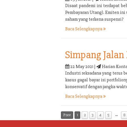
Disaat pandemi ini terdapat b
Pembayaran Utang). Emiten ini
saham yang terkena suspensi?
Baca Selengkapnya
Simpang Jalan 
22 May 2021 |
Harian Konta
Industri reksadana yang terus b
kasus gagal bayar isi portfolio
konservatif dengan jangka waktu
Baca Selengkapnya
…
Prev
1
2
3
4
5
8