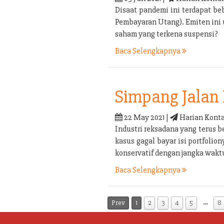
Disaat pandemi ini terdapat b
Pembayaran Utang). Emiten ini
saham yang terkena suspensi?
Baca Selengkapnya
Simpang Jalan 
22 May 2021 |
Harian Konta
Industri reksadana yang terus b
kasus gagal bayar isi portfolio
konservatif dengan jangka waktu
Baca Selengkapnya
…
Prev
1
2
3
4
5
8