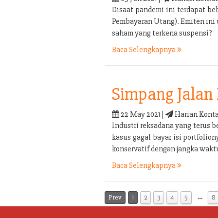
Disaat pandemi ini terdapat b
Pembayaran Utang). Emiten ini
saham yang terkena suspensi?
Baca Selengkapnya
Simpang Jalan 
22 May 2021 |
Harian Konta
Industri reksadana yang terus b
kasus gagal bayar isi portfolio
konservatif dengan jangka waktu
Baca Selengkapnya
…
Prev
1
2
3
4
5
8