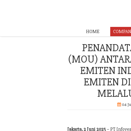
HOME
COMPAN
PENANDAT
(MOU) ANTAR
EMITEN I
EMITEN D
MELALU
04 Ju
Jakarta, 2 Juni 2025
– PT Infove