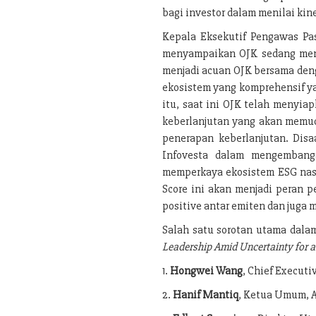
bagi investor dalam menilai kine
Kepala Eksekutif Pengawas Pas
menyampaikan OJK sedang meny
menjadi acuan OJK bersama den
ekosistem yang komprehensif yan
itu, saat ini OJK telah menyi
keberlanjutan yang akan memud
penerapan keberlanjutan. Disa
Infovesta dalam mengembanga
memperkaya ekosistem ESG nasi
Score ini akan menjadi peran 
positive antar emiten dan juga 
Salah satu sorotan utama dala
Leadership Amid Uncertainty for a
1.
Hongwei Wang
, Chief Executi
2.
Hanif Mantiq
, Ketua Umum, A