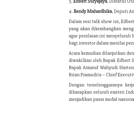
3.
Edbert Suryajaya
, Direktur U
4.
Rendy Mahardhika
, Deputi A
Dalam sesi talk show ini, Edbe
yang akan dikembangkan menggu
agar penilaian ini menyeluruh b
bagi investor dalam menilai pe
Acara kemudian dilanjutkan d
diwakilkan oleh Bapak Edbert S
Bapak Armand Wahyudi Hartono
Brian Pramudita – Chief Executiv
Dengan terselenggaranya ker
diharapkan seluruh emiten Indo
menjadikan pasar modal nasional 