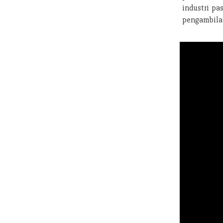
industri pa
pengambilan