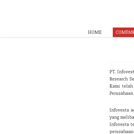
HOME
COMPAN
PT. Infoves
Research Se
Kami telah
Perusahaan 
Infovesta a
yang meliba
Infovesta t
perusahaan 