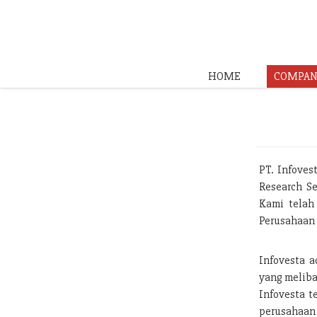
HOME
COMPAN
PT. Infoves
Research Se
Kami telah
Perusahaan 
Infovesta a
yang meliba
Infovesta t
perusahaan 