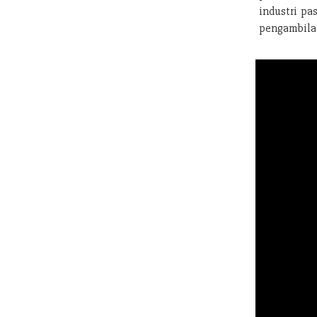
industri pa
pengambilan