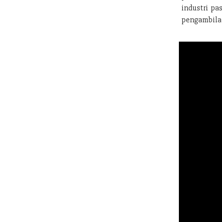
industri pa
pengambilan