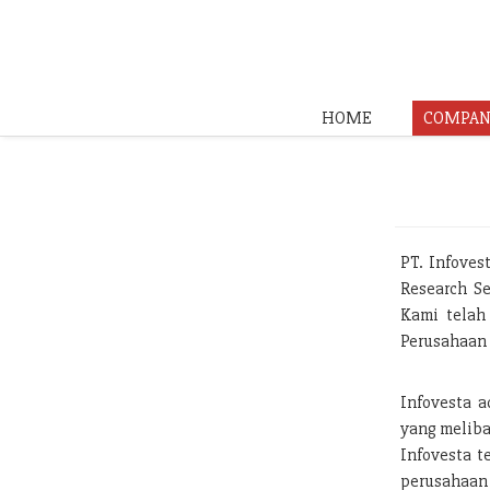
HOME
COMPAN
PT. Infoves
Research Se
Kami telah
Perusahaan 
Infovesta a
yang meliba
Infovesta t
perusahaan 