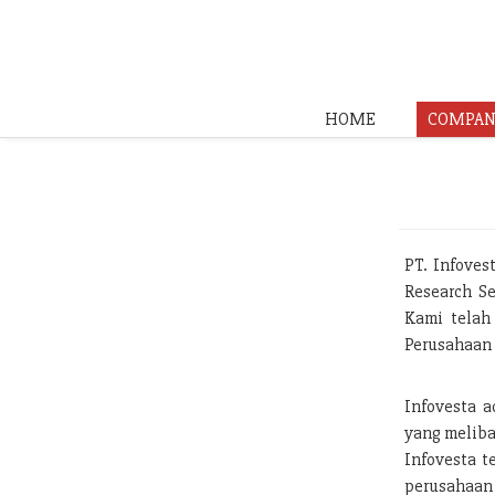
HOME
COMPAN
PT. Infoves
Research Se
Kami telah
Perusahaan 
Infovesta a
yang meliba
Infovesta t
perusahaan 