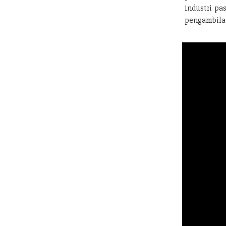
industri pa
pengambilan