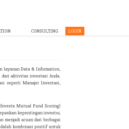
ATION
CONSULTING
LOGIN
n layanan Data & Information,
dari aktivitas investasi Anda.
i seperti Manajer Investasi,
.
nfovesta Mutual Fund Scoring)
depankan kepentingan investor,
an menjadi acuan dari berbagai
adalah kombinasi positif untuk