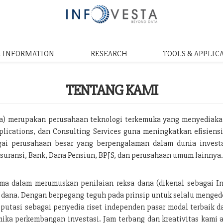
& INFORMATION
RESEARCH
TOOLS & APPLIC
TENTANG KAMI
ta) merupakan perusahaan teknologi terkemuka yang menyediaka
plications, dan Consulting Services guna meningkatkan efisiensi 
i perusahaan besar yang berpengalaman dalam dunia investas
suransi, Bank, Dana Pensiun, BPJS, dan perusahaan umum lainnya
ama dalam merumuskan penilaian reksa dana (dikenal sebagai I
 dana. Dengan berpegang teguh pada prinsip untuk selalu menge
utasi sebagai penyedia riset independen pasar modal terbaik d
ika perkembangan investasi. Jam terbang dan kreativitas kami 