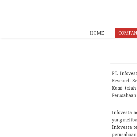
HOME
COMPAN
PT. Infoves
Research Se
Kami telah
Perusahaan 
Infovesta a
yang meliba
Infovesta t
perusahaan 