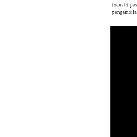
industri pa
pengambilan