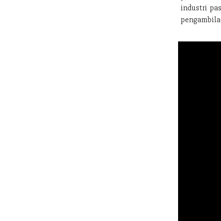
industri pa
pengambilan