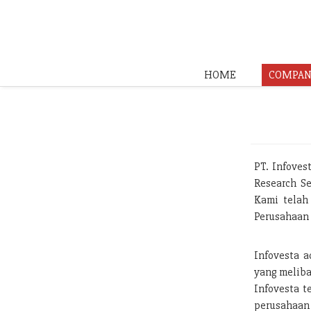
HOME
COMPAN
PT. Infoves
Research Se
Kami telah
Perusahaan 
Infovesta a
yang meliba
Infovesta t
perusahaan 