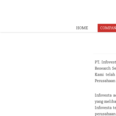
HOME
COMPAN
PT. Infoves
Research Se
Kami telah
Perusahaan 
Infovesta a
yang meliba
Infovesta t
perusahaan 