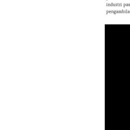
industri pa
pengambilan