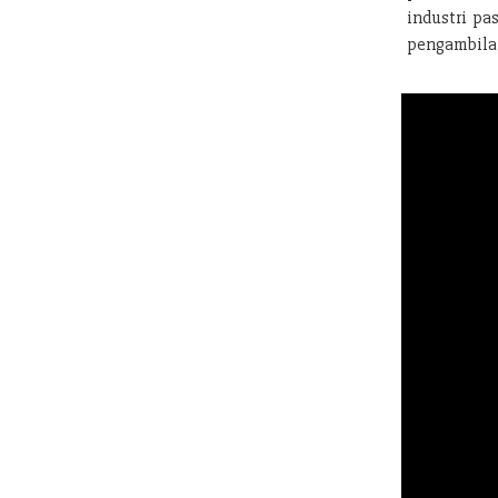
industri pa
pengambilan