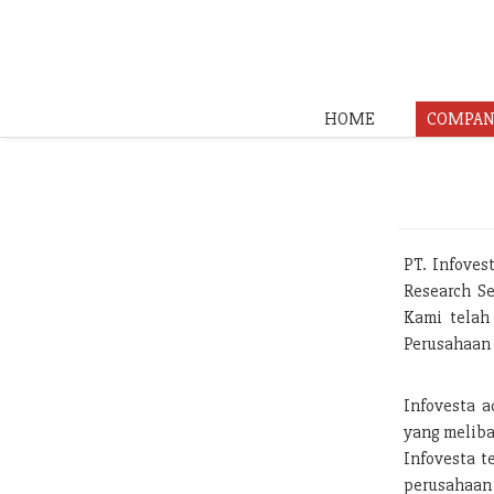
HOME
COMPAN
PT. Infoves
Research Se
Kami telah
Perusahaan 
Infovesta a
yang meliba
Infovesta t
perusahaan 