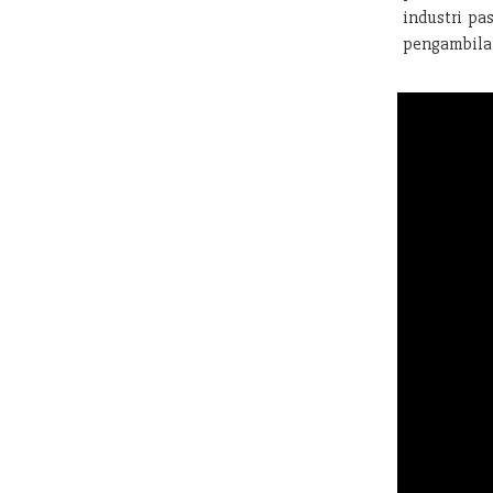
industri pa
pengambilan