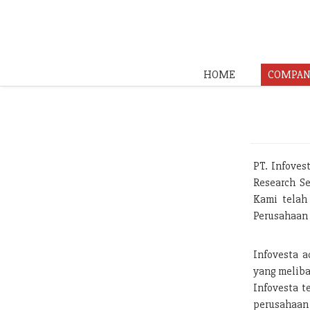
HOME
COMPAN
PT. Infoves
Research Se
Kami telah
Perusahaan 
Infovesta a
yang meliba
Infovesta t
perusahaan 