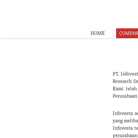
HOME
COMPAN
PT. Infoves
Research Se
Kami telah
Perusahaan 
Infovesta a
yang meliba
Infovesta t
perusahaan 