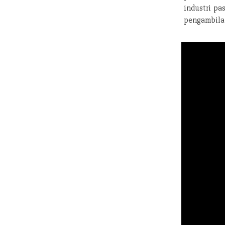
industri pa
pengambilan