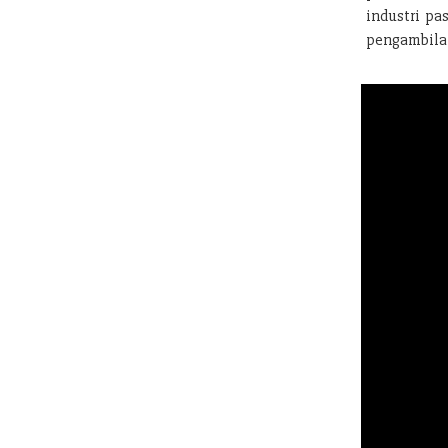
industri pa
pengambilan