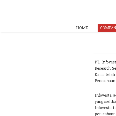
HOME
COMPAN
PT. Infoves
Research Se
Kami telah
Perusahaan 
Infovesta a
yang meliba
Infovesta t
perusahaan 