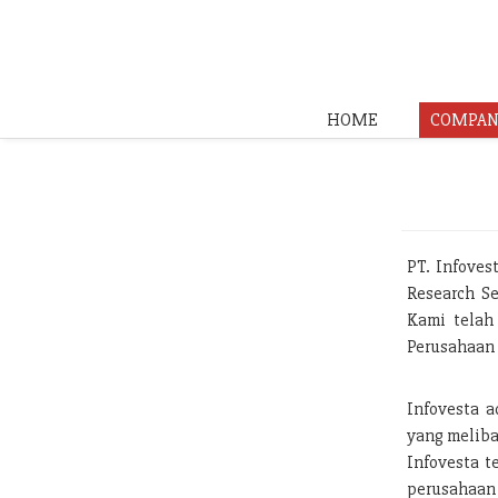
HOME
COMPAN
PT. Infoves
Research Se
Kami telah
Perusahaan 
Infovesta a
yang meliba
Infovesta t
perusahaan 