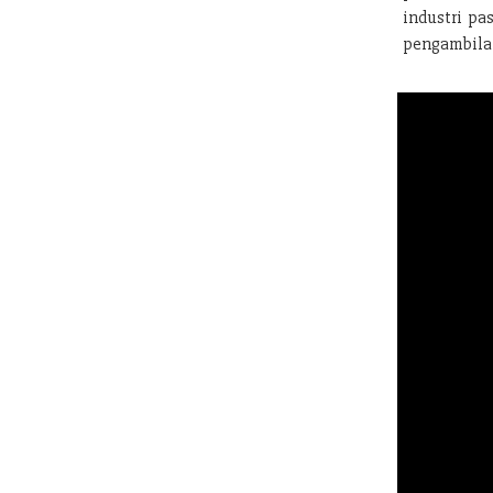
industri pa
pengambilan