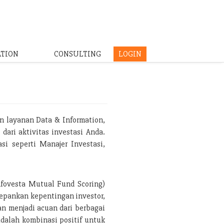
ATION
CONSULTING
LOGIN
n layanan Data & Information,
dari aktivitas investasi Anda.
i seperti Manajer Investasi,
.
nfovesta Mutual Fund Scoring)
depankan kepentingan investor,
an menjadi acuan dari berbagai
adalah kombinasi positif untuk