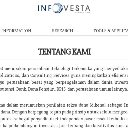
& INFORMATION
RESEARCH
TOOLS & APPLIC
TENTANG KAMI
ta) merupakan perusahaan teknologi terkemuka yang menyediaka
plications, dan Consulting Services guna meningkatkan efisiensi 
i perusahaan besar yang berpengalaman dalam dunia investas
suransi, Bank, Dana Pensiun, BPJS, dan perusahaan umum lainnya
ama dalam merumuskan penilaian reksa dana (dikenal sebagai I
 dana. Dengan berpegang teguh pada prinsip untuk selalu menge
utasi sebagai penyedia riset independen pasar modal terbaik d
ika perkembangan investasi. Jam terbang dan kreativitas kami 