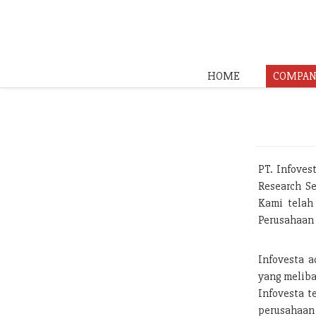
HOME
COMPAN
PT. Infoves
Research Se
Kami telah
Perusahaan 
Infovesta a
yang meliba
Infovesta t
perusahaan 