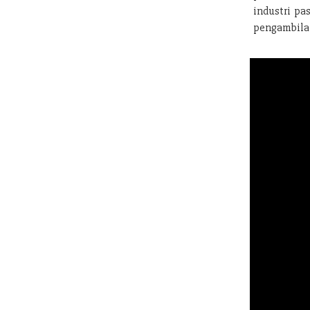
industri pa
pengambilan