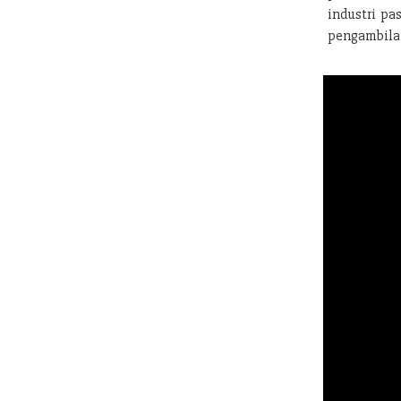
industri pa
pengambilan