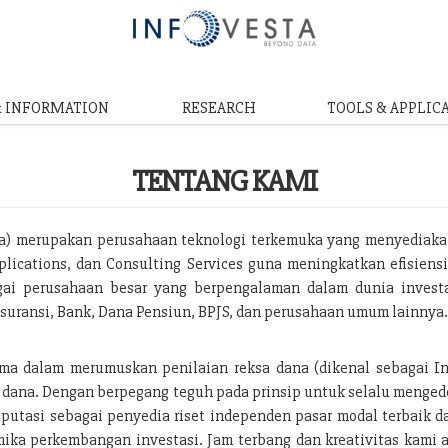
& INFORMATION
RESEARCH
TOOLS & APPLIC
TENTANG KAMI
ta) merupakan perusahaan teknologi terkemuka yang menyediaka
plications, dan Consulting Services guna meningkatkan efisiensi 
i perusahaan besar yang berpengalaman dalam dunia investas
suransi, Bank, Dana Pensiun, BPJS, dan perusahaan umum lainnya
ama dalam merumuskan penilaian reksa dana (dikenal sebagai I
 dana. Dengan berpegang teguh pada prinsip untuk selalu menge
utasi sebagai penyedia riset independen pasar modal terbaik d
ika perkembangan investasi. Jam terbang dan kreativitas kami 