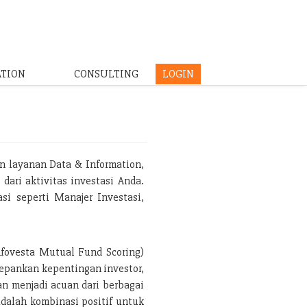
ATION
CONSULTING
LOGIN
n layanan Data & Information,
dari aktivitas investasi Anda.
i seperti Manajer Investasi,
.
nfovesta Mutual Fund Scoring)
depankan kepentingan investor,
an menjadi acuan dari berbagai
adalah kombinasi positif untuk