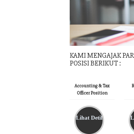
KAMI MENGAJAK PA
POSISI BERIKUT :
Accounting & Tax
R
Officer Position
Lihat Detil
L