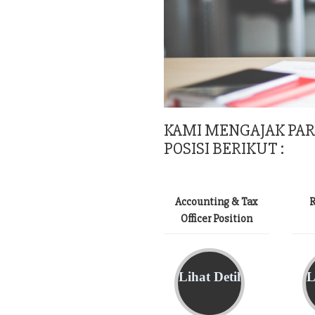
KAMI MENGAJAK PA
POSISI BERIKUT :
Accounting & Tax
R
Officer Position
Lihat Detil
L