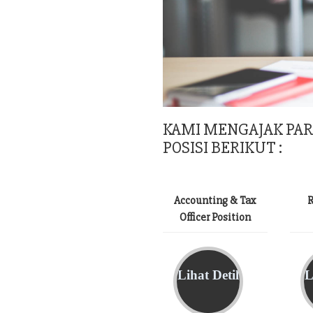
KAMI MENGAJAK PA
POSISI BERIKUT :
Accounting & Tax
R
Officer Position
Lihat Detil
L