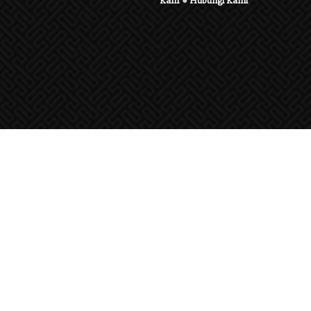
Karir
●
Hubungi Kami